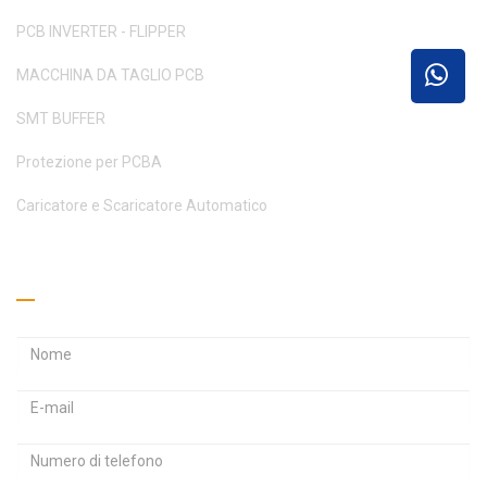
PCB INVERTER - FLIPPER
MACCHINA DA TAGLIO PCB
SMT BUFFER
Protezione per PCBA
Caricatore e Scaricatore Automatico
Richiedi un preventivo
I
I
n
n
d
d
P
i
i
a
r
r
s
i
i
s
z
z
w