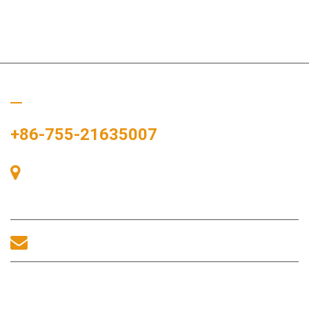
Chiamaci
+86-755-21635007
Stanza 405, Edificio A, Zhonggang Plaza, Baia delle
Esposizioni, n. 83, Zhanjing Road, Ufficio del Sottodistretto di
Fuhai, Distretto di Bao'an, Shenzhen, 518100, Cina.
sales@morequip.com
CONTATTACI