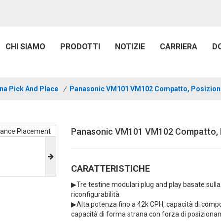
CHI SIAMO
PRODOTTI
NOTIZIE
CARRIERA
D
na Pick And Place
/
Panasonic VM101 VM102 Compatto, Posiziona
Panasonic VM101 VM102 Compatto, Po
CARATTERISTICHE
▶
Tre testine modulari plug and play basate sul
riconfigurabilità
▶
Alta potenza fino a 42k CPH, capacità di compo
capacità di forma strana con forza di posiziona