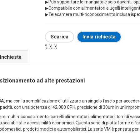
▶
Può supportare le mangiatoie solo davanti, oppu
▶
Compatibile con alimentatori e ugelli intelligen
▶
Telecamera multi-riconoscimento inclusa ispe
Scarica
Invia richiesta
'); }); })
Inchiesta
zionamento ad alte prestazioni
ma con la semplificazione di utilizzare un singolo fascio per accedere a 
pacità, con una potenza di 42.000 CPH, precisione di 30um in un'impron
 multi-riconoscimento, carrelli alimentatori, alimentatori, torri di vass
 scalabilità e accessibilità economica. Questa serie di piattaforme è fo
ttrodomestici, prodotti medici e automobilistici. La serie VM è pensata p