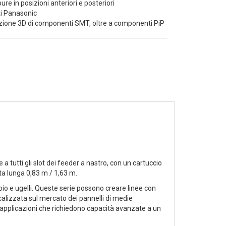
re in posizioni anteriori e posteriori
ti Panasonic
zione 3D di componenti SMT, oltre a componenti PiP
tutti gli slot dei feeder a nastro, con un cartuccio
ta lunga 0,83 m / 1,63 m.
oio e ugelli. Queste serie possono creare linee con
calizzata sul mercato dei pannelli di medie
er applicazioni che richiedono capacità avanzate a un