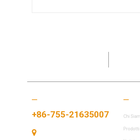
Dedicata al
partner
Chiamaci
Colle
+86-755-21635007
Chi Sia
Prodotti
Stanza 405, Edificio A, Zhonggang
Plaza, Baia delle Esposizioni, n. 83,