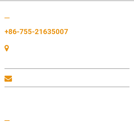
Chiamaci
+86-755-21635007
Stanza 405, Edificio A, Zhonggang Plaza, Baia delle
Esposizioni, n. 83, Zhanjing Road, Ufficio del Sottodistretto di
Fuhai, Distretto di Bao'an, Shenzhen, 518100, Cina.
sales@morequip.com
CONTATTACI
Collegamenti utili