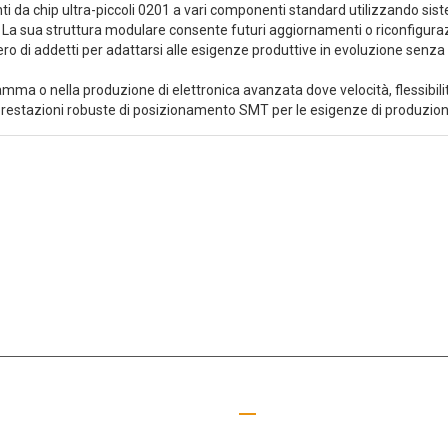
a chip ultra-piccoli 0201 a vari componenti standard utilizzando sistem
. La sua struttura modulare consente futuri aggiornamenti o riconfiguraz
ro di addetti per adattarsi alle esigenze produttive in evoluzione senza s
amma o nella produzione di elettronica avanzata dove velocità, flessibil
estazioni robuste di posizionamento SMT per le esigenze di produzio
 settore SMT da 15+ anni, MOTEK si è dedicata a soddisfare le esigenze 
gamenti utili
Guida alla lettura