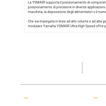
La YSM40R supporta il posizionamento di componenti d
posizionamento di precisione in diverse applicazioni
macchina, la disposizione degli alimentatori o il nume
Che sia impiegata in linee ad alto volume e ad alta g
modulare Yamaha YSM40R Ultra High Speed offre pr
Dedicata al
partner
Chiamaci
Colle