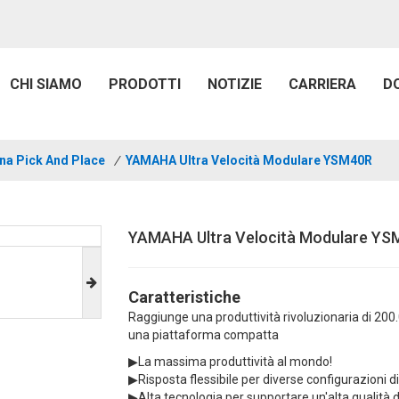
CHI SIAMO
PRODOTTI
NOTIZIE
CARRIERA
D
na Pick And Place
/
YAMAHA Ultra Velocità Modulare YSM40R
YAMAHA Ultra Velocità Modulare Y
Caratteristiche
Raggiunge una produttività rivoluzionaria di 20
una piattaforma compatta
▶La massima produttività al mondo!
▶Risposta flessibile per diverse configurazioni d
▶Alta tecnologia per supportare un'alta qualità