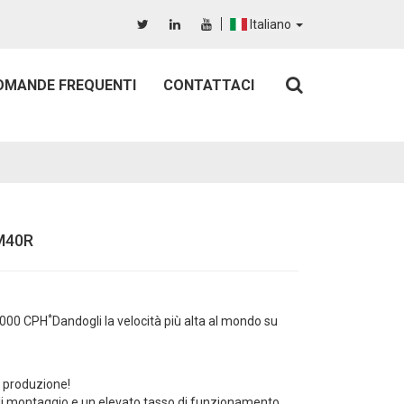
Italiano
OMANDE FREQUENTI
CONTATTACI
SM40R
*
0.000 CPH
Dandogli la velocità più alta al mondo su
i produzione!
 di montaggio e un elevato tasso di funzionamento