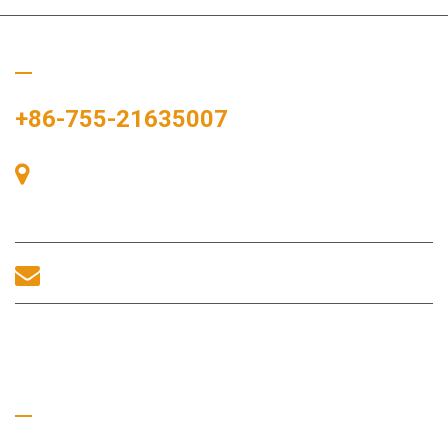
Chiamaci
+86-755-21635007
Stanza 405, Edificio A, Zhonggang Plaza, Baia delle
Esposizioni, n. 83, Zhanjing Road, Ufficio del Sottodistretto di
Fuhai, Distretto di Bao'an, Shenzhen, 518100, Cina.
sales@morequip.com
CONTATTACI
Collegamenti utili