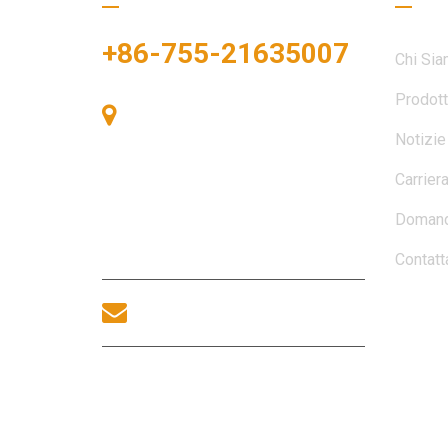
+86-755-21635007
Chi Si
Prodott
Stanza 405, Edificio A, Zhonggang
Notizie
Plaza, Baia delle Esposizioni, n.
83, Zhanjing Road, Ufficio del
Carrier
Sottodistretto di Fuhai, Distretto
di Bao'an, Shenzhen, 518100,
Domand
Cina.
Contatt
sales@morequip.com
CONTATTACI