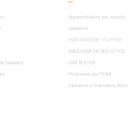
amo
Apparecchiature per la pasta
i
saldatrice
PCB INVERTER - FLIPPER
a
MACCHINA DA TAGLIO PCB
e frequenti
SMT BUFFER
aci
Protezione per PCBA
Caricatore e Scaricatore Auto