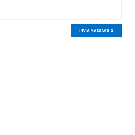
INVIA MASSAGGIO
al settore SMT da 15+ anni, MOTEK si è dedicata a soddisfare l
i clienti e partner
gamenti utili
Guida alla lettura