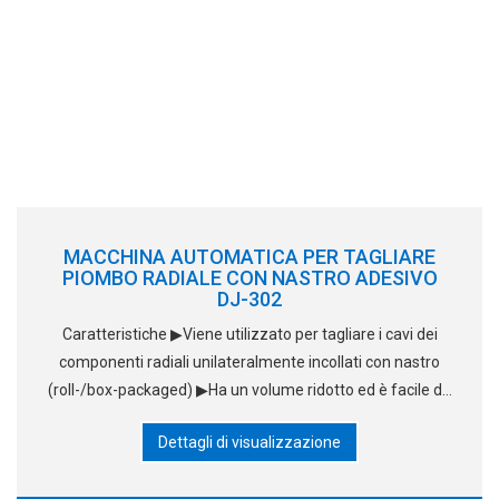
MACCHINA AUTOMATICA PER TAGLIARE
PIOMBO RADIALE CON NASTRO ADESIVO
DJ-302
Caratteristiche ▶Viene utilizzato per tagliare i cavi dei
componenti radiali unilateralmente incollati con nastro
(roll-/box-packaged) ▶Ha un volume ridotto ed è facile da
usare. ▶Funziona accuratamente ed è facile da regolare.
Dettagli di visualizzazione
▶Parti originali, è carino