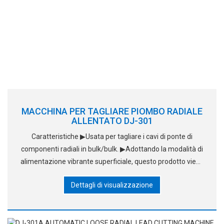
MACCHINA PER TAGLIARE PIOMBO RADIALE
ALLENTATO DJ-301
Caratteristiche ▶Usata per tagliare i cavi di ponte di
componenti radiali in bulk/bulk. ▶Adottando la modalità di
alimentazione vibrante superficiale, questo prodotto viene
applicato ai componenti. ▶Il suo modo di taglio è molto
Dettagli di visualizzazione
speciale, fatto di materiali d'acciaio i