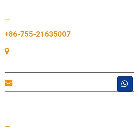
Chiamaci
+86-755-21635007
Stanza 405, Edificio A, Zhonggang Plaza, Baia delle
Esposizioni, n. 83, Zhanjing Road, Ufficio del Sottodistretto di
Fuhai, Distretto di Bao'an, Shenzhen, 518100, Cina.
sales@morequip.com
CONTATTACI
Collegamenti utili