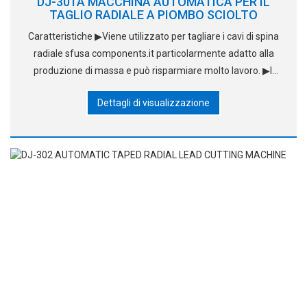
DJ-301A MACCHINA AUTOMATICA PER IL
TAGLIO RADIALE A PIOMBO SCIOLTO
Caratteristiche ▶Viene utilizzato per tagliare i cavi di spina
radiale sfusa components.it particolarmente adatto alla
produzione di massa e può risparmiare molto lavoro. ▶Il
suo modo di taglio è molto buono. Le parti originali, i suoi
Dettagli di visualizzazione
tagliatori sono durevoli e facili da