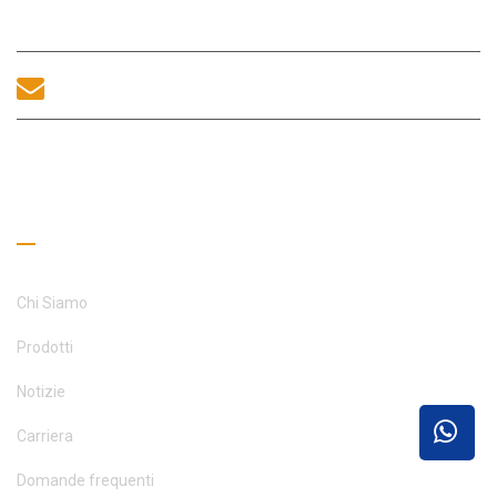
Fuhai, Distretto di Bao'an, Shenzhen, 518100, Cina.
sales@morequip.com
CONTATTACI
Collegamenti utili
Chi Siamo
Prodotti
Notizie
Carriera
Domande frequenti