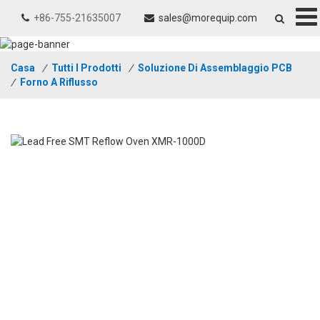
+86-755-21635007
sales@morequip.com
Casa
/
Tutti I Prodotti
/
Soluzione Di Assemblaggio PCB
/
Forno A Riflusso