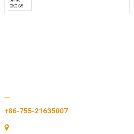
Chiamaci
+86-755-21635007
Stanza 405, Edificio A, Zhonggang Plaza, Baia delle
Esposizioni, n. 83, Zhanjing Road, Ufficio del Sottodistretto di