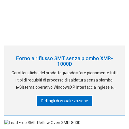
Forno a riflusso SMT senza piombo XMR-
1000D
Caratteristiche del prodotto: ▶soddisfare pienamente tutti
i tipi di requisiti di processo di saldatura senza piombo.
▶Sistema operativo WindowsXP, interfaccia inglese e
cinese, facile da imparare a funzionare; Forno ad aria
Dettagli di visualizzazione
standard, sistema ad aria calda brevettato, usi