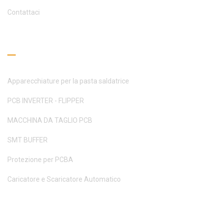
Contattaci
Guida alla lettura
Apparecchiature per la pasta saldatrice
PCB INVERTER - FLIPPER
MACCHINA DA TAGLIO PCB
SMT BUFFER
Protezione per PCBA
Caricatore e Scaricatore Automatico
Richiedi un preventivo