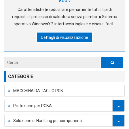
800D
Caratteristiche ▶soddisfare pienamente tutti i tipi di
requisiti di processo di saldatura senza piombo. ▶Sistema
operativo WindowsXP, interfaccia inglese e cinese, facile
da imparare a funzionare; Forno ad aria standard, sistema
Dettagli di visualizzazione
ad aria calda brevettato, che utilizza aria calda
CATEGORIE
MACCHINA DA TAGLIO PCB
Protezione per PCBA
Soluzione di Hanlding per componenti