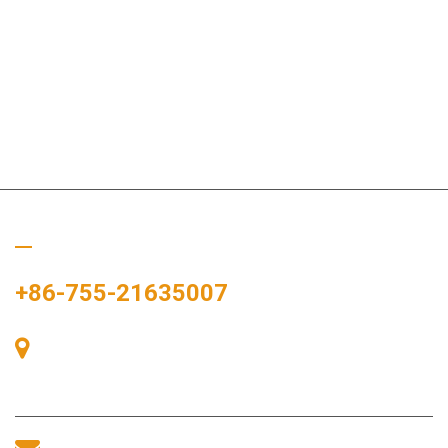
Chiamaci
+86-755-21635007
Stanza 405, Edificio A, Zhonggang Plaza, Baia delle
Esposizioni, n. 83, Zhanjing Road, Ufficio del Sottodistretto di
Fuhai, Distretto di Bao'an, Shenzhen, 518100, Cina.
sales@morequip.com