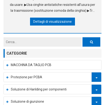
da usare. ▶Usa cinghie antistatiche resistenti all'usura per
la trasmissione (sostituzione comoda della cinghia) ▶Tre
modalità operative: FIFO. LIFO. Pass-through. ▶Ajustare la
Dettagli di visualizzazione
larghezza parallela e liscia
CATEGORIE
MACCHINA DA TAGLIO PCB
Protezione per PCBA
Soluzione di Hanlding per componenti
Soluzione di giunzione