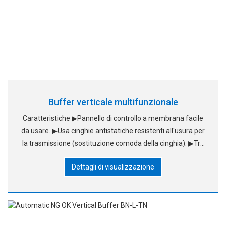
Buffer verticale multifunzionale
Caratteristiche ▶Pannello di controllo a membrana facile
da usare. ▶Usa cinghie antistatiche resistenti all'usura per
la trasmissione (sostituzione comoda della cinghia). ▶Tre
modalità operative: FIFO. LIFO. ▶Pass-through.
Dettagli di visualizzazione
Regolazione parallela e liscia di larghezza