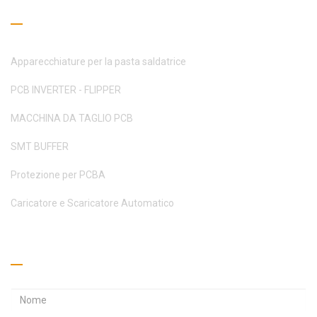
Guida alla lettura
Apparecchiature per la pasta saldatrice
PCB INVERTER - FLIPPER
MACCHINA DA TAGLIO PCB
SMT BUFFER
Protezione per PCBA
Caricatore e Scaricatore Automatico
Richiedi un preventivo
I
I
n
n