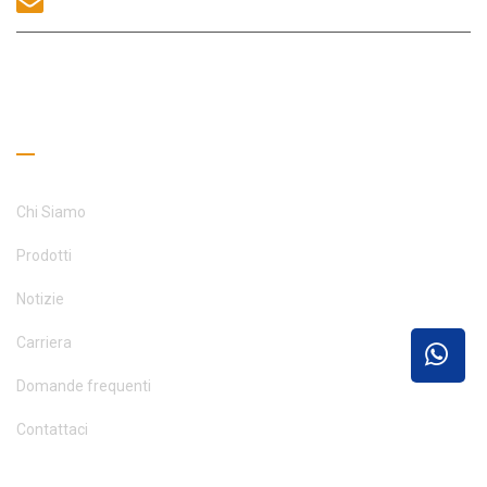
CONTATTACI
Collegamenti utili
Chi Siamo
Prodotti
Notizie
Carriera
Domande frequenti
Contattaci