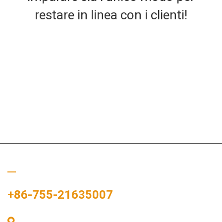
restare in linea con i clienti!
Chiamaci
+86-755-21635007
Stanza 405, Edificio A, Zhonggang Plaza, Baia delle