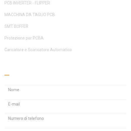
PCB INVERTER - FLIPPER
MACCHINA DA TAGLIO PCB
SMT BUFFER
Protezione per PCBA
Caricatore e Scaricatore Automatico
Richiedi un preventivo
I
I
n
n
d
d
P
i
i
a
r
r
s
i
i
s
z
z
w
z
z
M