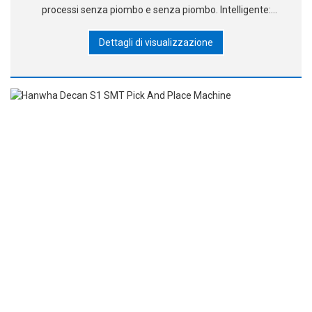
processi senza piombo e senza piombo. Intelligente:
software di controllo intelligente, parametri di processo di
Dettagli di visualizzazione
memoria, h automatico