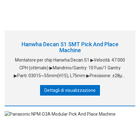
Hanwha Decan S1 SMT Pick And Place
Machine
Montatore per chip Hanwha Decan S1 ▶Velocità: 47.000
CPH (ottimale) ▶Mandrino/Gantry: 10 Fusi/1 Gantry
▶Parti: 03015~55mm(H15), L75mm ▶Precisione: ±28μm
@ Cpk≥ 1.0/Chip &nb
Dettagli di visualizzazione