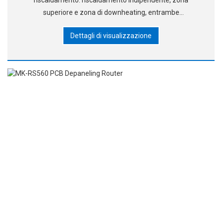
riscaldamento: riscaldamento indipendente, zona
superiore e zona di downheating, entrambe
riscaldamento ad aria calda, riscaldamento lower lR,
Dettagli di visualizzazione
controllo della precisione della temperatura entro +1°C. La
zona di riscaldamento superiore può spostare il freel