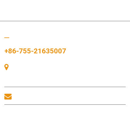
Chiamaci
+86-755-21635007
Stanza 405, Edificio A, Zhonggang Plaza, Baia delle
Esposizioni, n. 83, Zhanjing Road, Ufficio del Sottodistretto di
Fuhai, Distretto di Bao'an, Shenzhen, 518100, Cina.
sales@morequip.com
CONTATTACI