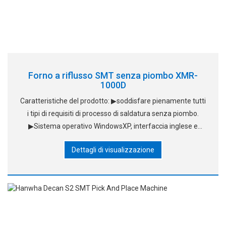
Forno a riflusso SMT senza piombo XMR-
1000D
Caratteristiche del prodotto: ▶soddisfare pienamente tutti
i tipi di requisiti di processo di saldatura senza piombo.
▶Sistema operativo WindowsXP, interfaccia inglese e
cinese, facile da imparare a funzionare; Forno ad aria
Dettagli di visualizzazione
standard, sistema ad aria calda brevettato, usi