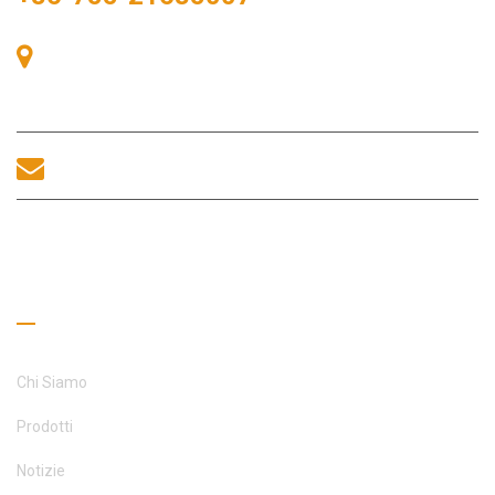
Stanza 405, Edificio A, Zhonggang Plaza, Baia delle
Esposizioni, n. 83, Zhanjing Road, Ufficio del Sottodistretto di
Fuhai, Distretto di Bao'an, Shenzhen, 518100, Cina.
sales@morequip.com
CONTATTACI
Collegamenti utili
Chi Siamo
Prodotti
Notizie