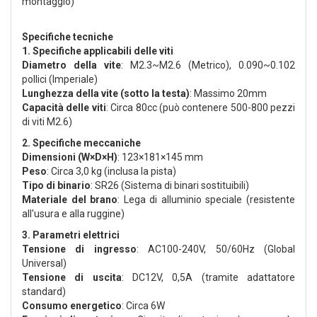
montaggio)
Specifiche tecniche
1. Specifiche applicabili delle viti
Diametro della vite
: M2.3~M2.6 (Metrico), 0.090~0.102
pollici (Imperiale)
Lunghezza della vite (sotto la testa)
: Massimo 20mm
Capacità delle viti
: Circa 80cc (può contenere 500-800 pezzi
di viti M2.6)
2. Specifiche meccaniche
Dimensioni (W×D×H)
: 123×181×145 mm
Peso
: Circa 3,0 kg (inclusa la pista)
Tipo di binario
: SR26 (Sistema di binari sostituibili)
Materiale del brano
: Lega di alluminio speciale (resistente
all'usura e alla ruggine)
3. Parametri elettrici
Tensione di ingresso
: AC100-240V, 50/60Hz (Global
Universal)
Tensione di uscita
: DC12V, 0,5A (tramite adattatore
standard)
Consumo energetico
: Circa 6W