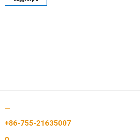
Chiamaci
+86-755-21635007
Stanza 405, Edificio A, Zhonggang Plaza, Baia delle