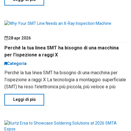
28 apr 2026
Perché la tua linea SMT ha bisogno di una macchina
per l'ispezione a raggi X
Categoria
Perché la tua linea SMT ha bisogno di una macchina per
l'ispezione a raggi X La tecnologia a montaggio superficiale
(SMT) ha reso l'elettronica più piccola, più veloce e più
complessa. Ma con dimensioni dei componenti che si
Leggi di più
riducono—come i passivi 01005 e il basso livello di basso
livello