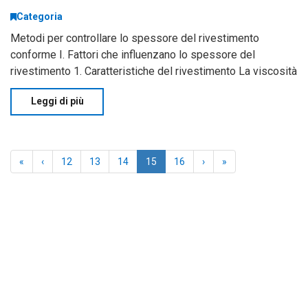
Categoria
Metodi per controllare lo spessore del rivestimento
conforme I. Fattori che influenzano lo spessore del
rivestimento 1. Caratteristiche del rivestimento La viscosità
è un fattore chiave. Il rivestimento conforme ad alta
Leggi di più
viscosità tende a formare strati spessi in una s
«
‹
12
13
14
15
16
›
»