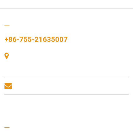
Chiamaci
+86-755-21635007
Stanza 405, Edificio A, Zhonggang Plaza, Baia delle
Esposizioni, n. 83, Zhanjing Road, Ufficio del Sottodistretto di
Fuhai, Distretto di Bao'an, Shenzhen, 518100, Cina.
sales@morequip.com
CONTATTACI
Collegamenti utili