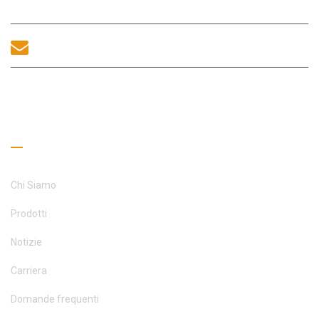
Fuhai, Distretto di Bao'an, Shenzhen, 518100, Cina.
sales@morequip.com
CONTATTACI
Collegamenti utili
Chi Siamo
Prodotti
Notizie
Carriera
Domande frequenti