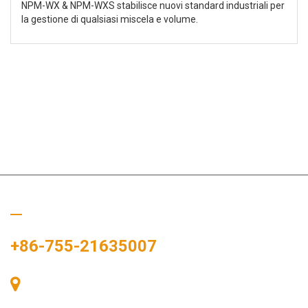
NPM-WX & NPM-WXS stabilisce nuovi standard industriali per
la gestione di qualsiasi miscela e volume.
Chiamaci
+86-755-21635007
Stanza 405, Edificio A, Zhonggang Plaza, Baia delle
Esposizioni, n. 83, Zhanjing Road, Ufficio del Sottodistretto di