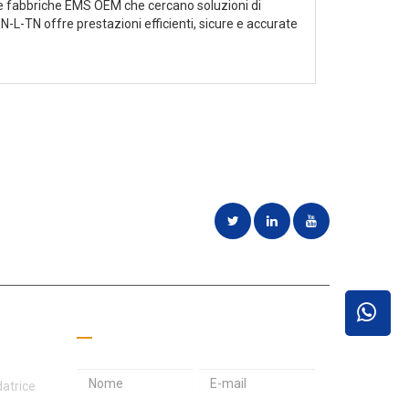
le fabbriche EMS OEM che cercano soluzioni di
BN-L-TN offre prestazioni efficienti, sicure e accurate
di clienti e
Richiedi un preventivo
I
P
I
datrice
n
a
n