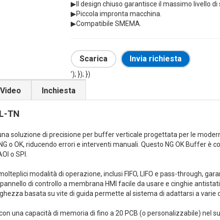
▶Il design chiuso garantisce il massimo livello di
▶Piccola impronta macchina.
▶Compatibile SMEMA.
Scarica
Invia richiesta
'); }); })
Video
Inchiesta
-L-TN
una soluzione di precisione per buffer verticale progettata per le mode
i NG o OK, riducendo errori e interventi manuali. Questo NG OK Buffer 
OI o SPI.
 molteplici modalità di operazione, inclusi FIFO, LIFO e pass-through, gara
pannello di controllo a membrana HMI facile da usare e cinghie antistatic
ghezza basata su vite di guida permette al sistema di adattarsi a varie 
 con una capacità di memoria di fino a 20 PCB (o personalizzabile) nel suo 