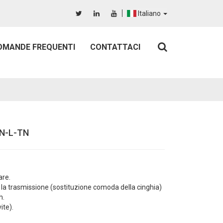
Italiano
OMANDE FREQUENTI
CONTATTACI
BN-L-TN
are.
r la trasmissione (sostituzione comoda della cinghia)
h.
ite).