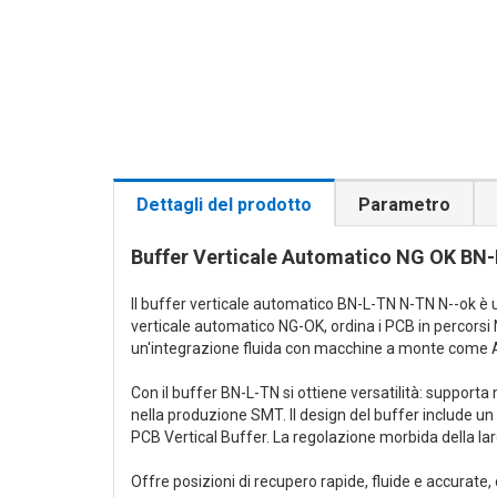
Dettagli del prodotto
Parametro
Buffer Verticale Automatico NG OK BN
Il buffer verticale automatico BN-L-TN N-TN N--ok è 
verticale automatico NG-OK, ordina i PCB in percors
un'integrazione fluida con macchine a monte come A
Con il buffer BN-L-TN si ottiene versatilità: supporta
nella produzione SMT. Il design del buffer include un 
PCB Vertical Buffer. La regolazione morbida della lar
Offre posizioni di recupero rapide, fluide e accurate,