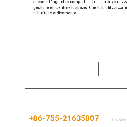
secondi. L'ingombro compatto e il design di sicurez
gestione efficienti nello spazio. Che tu lo utilizzi co
di buffer e ordinamento.
Dedicata al
partner
Chiamaci
Colle
+86-755-21635007
Chi Sia