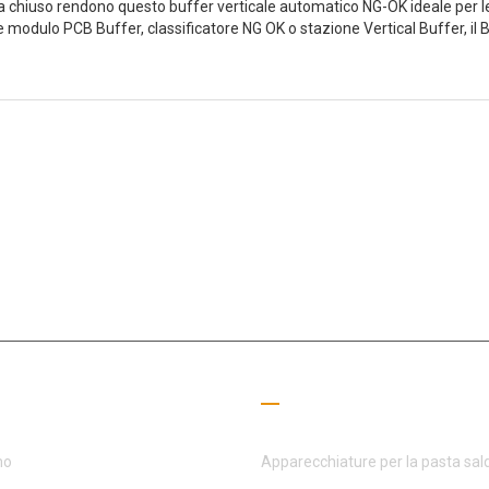
za chiuso rendono questo buffer verticale automatico NG-OK ideale per 
me modulo PCB Buffer, classificatore NG OK o stazione Vertical Buffer, il 
 settore SMT da 15+ anni, MOTEK si è dedicata a soddisfare le esigenze 
gamenti utili
Guida alla lettura
mo
Apparecchiature per la pasta sal