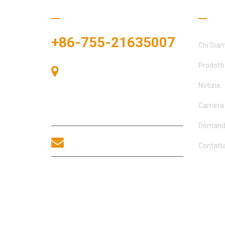
Chiamaci
Colle
+86-755-21635007
Chi Sia
Prodotti
Stanza 405, Edificio A, Zhonggang
Plaza, Baia delle Esposizioni, n. 83,
Notizie
Zhanjing Road, Ufficio del
Sottodistretto di Fuhai, Distretto di
Carriera
Bao'an, Shenzhen, 518100, Cina.
Domande
sales@morequip.com
Contatta
CONTATTACI