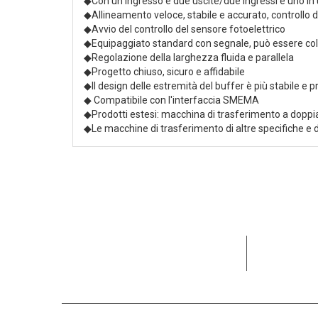
◆Con un ingresso e due uscite/due ingressi e uno in 
◆Allineamento veloce, stabile e accurato, controllo 
◆Avvio del controllo del sensore fotoelettrico
◆Equipaggiato standard con segnale, può essere col
◆Regolazione della larghezza fluida e parallela
◆Progetto chiuso, sicuro e affidabile
◆Il design delle estremità del buffer è più stabile e p
◆ Compatibile con l'interfaccia SMEMA
◆Prodotti estesi: macchina di trasferimento a doppia 
◆Le macchine di trasferimento di altre specifiche e
Dedicata al
partner