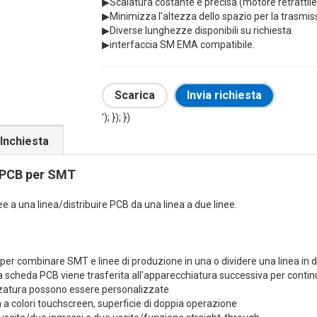
▶Scalatura costante e precisa (motore retrattile
▶Minimizza l'altezza dello spazio per la trasmissi
▶Diverse lunghezze disponibili su richiesta.
▶interfaccia SM EMA compatibile.
Scarica
Invia richiesta
'); }); })
Inchiesta
r PCB per SMT
e a una linea/distribuire PCB da una linea a due linee.
er combinare SMT e linee di produzione in una o dividere una linea in d
 la scheda PCB viene trasferita all'apparecchiatura successiva per conti
zzatura possono essere personalizzate
a colori touchscreen, superficie di doppia operazione