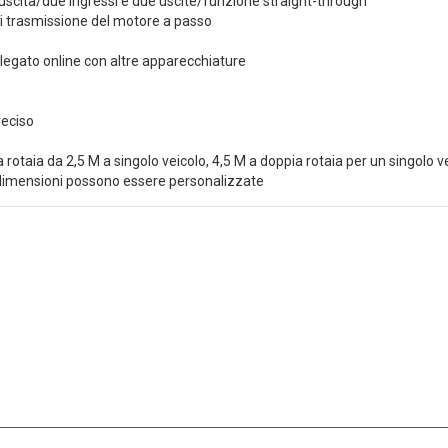
uscita/due ingressi e due uscite/funzione straight-through
di trasmissione del motore a passo
legato online con altre apparecchiature
reciso
rotaia da 2,5 M a singolo veicolo, 4,5 M a doppia rotaia per un singolo v
 dimensioni possono essere personalizzate
 settore SMT da 15+ anni, MOTEK si è dedicata a soddisfare le esigenze 