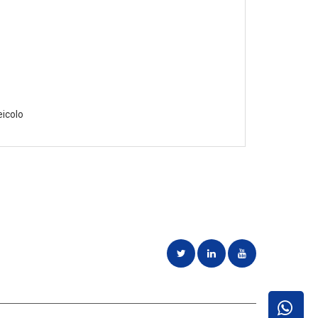
eicolo
di clienti e