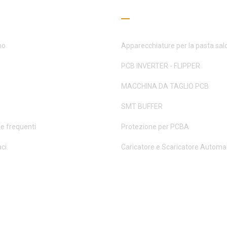
gamenti utili
Guida alla lettura
mo
Apparecchiature per la pasta sal
PCB INVERTER - FLIPPER
MACCHINA DA TAGLIO PCB
SMT BUFFER
 frequenti
Protezione per PCBA
ci
Caricatore e Scaricatore Automa